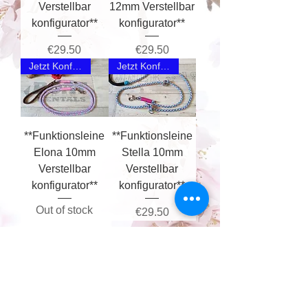
Verstellbar
12mm Verstellbar
konfigurator**
konfigurator**
Price
Price
€29.50
€29.50
Jetzt Konfigurieren
Jetzt Konfigurieren
**Funktionsleine
**Funktionsleine
Elona 10mm
Stella 10mm
Verstellbar
Verstellbar
konfigurator**
konfigurator**
Out of stock
Price
€29.50
Impressum
Datenschutz
Kontakt
Zahlungsinformation
Widerrufsrecht
Kooperationen
Muster-Widerrufsformular