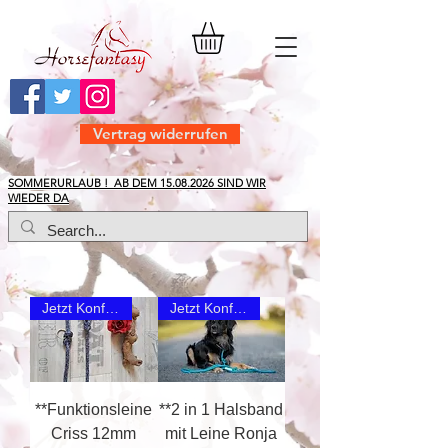
Vertrag widerrufen
​SOMMERURLAUB ! AB DEM
15.08.2026
SIND WIR
WIEDER DA
Jetzt Konfigurieren
Jetzt Konfigurieren
**Funktionsleine
**2 in 1 Halsband
Criss 12mm
mit Leine Ronja