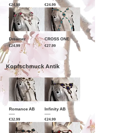
Price
Price
€24.99
€24.99
Dreamer
CROSS ONE
Price
Price
€24.99
€27.99
Kopfschmuck Antik
Romance AB
Infinity AB
Price
Price
€32.99
€24.99