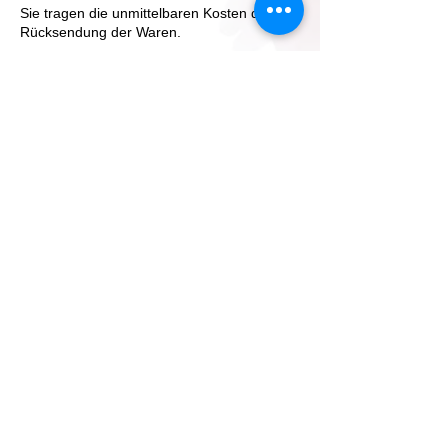
Sie tragen die unmittelbaren Kosten der
Rücksendung der Waren.
Sie müssen für einen etwaigen Wertverlust
der Waren nur aufkommen, wenn dieser
Wertverlust auf einen zur Prüfung der
Beschaffenheit, Eigenschaften und
Funktionsweise der Waren nicht
notwendigen Umgang mit ihnen
zurückzuführen ist.
Ausschluss des Widerrufsrechts
Das Widerrufsrecht besteht nicht bei
Verträgen zur Lieferung von Waren, die
nicht vorgefertigt sind und für deren
Herstellung eine individuelle Auswahl oder
Bestimmung durch den Verbraucher
maßgeblich ist oder die eindeutig auf die
persönlichen Bedürfnisse des Verbrauchers
zugeschnitten sind.