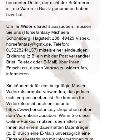
benannter Dritter, der nicht der Beförderer
ist, die Waren in Besitz genommen haben
bzw. hat.
Um Ihr Widerrufsrecht auszuüben, müssen
Sie uns (Horsefantasy Michaela
Schöneberg, Hagstedt 138, 49429 Visbek,
horsefantasy@gmx.de
, Telefon:
015228244157)
mittels einer eindeutigen
Erklärung (z.B. ein mit der Post versandter
Brief, Telefax oder E-Mail) über Ihren
Entschluss, diesen Vertrag zu widerrufen,
informieren.
Sie können dafür das beigefügte Muster-
Widerrufsformular verwenden, das jedoch
nicht vorgeschrieben ist. Sie können Ihr
Widerrufsrecht auch online unter
https://www
,horsefantasy,shop/ oben neben
dem Warenkorb ausüben. Wenn Sie diese
Online-Funktion nutzen, übermitteln wir
Ihnen auf einem dauerhaften Datenträger
(z. B. durch eine E-Mail) unverzüglich eine
Eingangsbestätigung mit Informationen zum