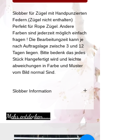
Slobber für Zügel mit Handpunzierten
Federn.(Zügel nicht enthalten)
Perfekt für Rope Zügel. Andere
Farben sind jederzeit möglich einfach
fragen ! Die Bearbeitungzeit kann je
nach Auftragslage zwische 3 und 12
Tagen liegen. Bitte bedenk das jedes
Stück Hangefertigt wird und leichte
abweichungen in Farbe und Muster
vom Bild normal Sind.
Slobber Information
Unsere Leder Slobber Riemen
werden aus hochwertigem rein
Mehr entdecken.....
Pflanzlich gegerbten Rindsleder
gefertig. Vom Blankleder bis zum
fertigen Produckt wird alles in unserer
kleinen Manufaktur in vielen schritten
Aktion