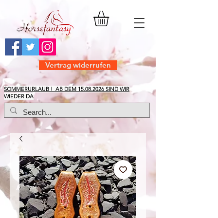
Vertrag widerrufen
​SOMMERURLAUB ! AB DEM
15.08.2026
SIND WIR
WIEDER DA