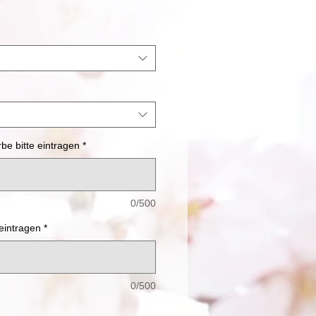
e bitte eintragen
*
0/500
 eintragen
*
0/500