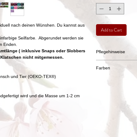
ividuell nach deinen Wünshen. Du kannst aus
Add to Cart
einfarbige Seilfarbe. Abgerundet werden sie
en Enden.
amtlänge ( inklusive Snaps oder Slobbers
Pflegehinweise
e Klatschen nicht mitgemessen.
Alle unsere Seilprod
Farben
Waschmaschiene (30 
gewaschen werden.
r Mensch und Tier (OEKO-TEX®)
Bitte beachtet das 
Leder und Metallteile
Herstellers
werden. Geht das nic
bei Mischfarben - in
Maschiene eine Sock
ndgefertigt wird und die Masse um 1-2 cm
Girlyblue zu Farbabw
ziehen und mit eine
Zusammensetzung k
Lederteile sollten n
erscheinungsbild leic
Nicht in den Wäschet
Die Bilder der Farbta
Farben, werden aber
erneuert.