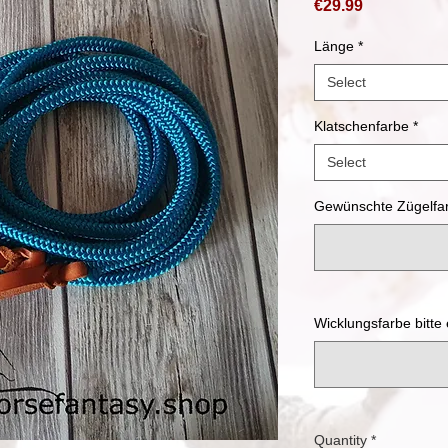
Price
€29.99
Länge
*
Select
Klatschenfarbe
*
Select
Gewünschte Zügelfarb
Wicklungsfarbe bitte
Quantity
*