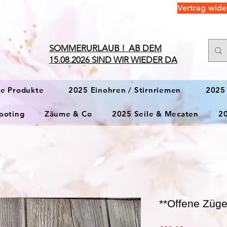
Vertrag wide
​SOMMERURLAUB ! AB DEM
15.08.2026 SIND WIR WIEDER DA
ge Produkte
2025 Einohren / Stirnriemen
2025
ooting
Zäume & Co
2025 Seile & Mecaten
2
**Offene Züge