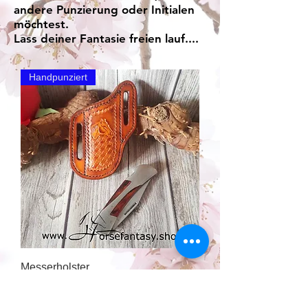
andere Punzierung oder Initialen
möchtest.
Lass deiner Fantasie freien lauf....
Handpunziert
Messerholster
Price
€35.00