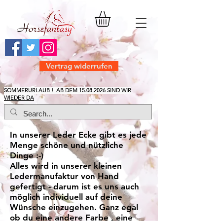
Vertrag widerrufen
​SOMMERURLAUB ! AB DEM
15.08.2026
SIND WIR
WIEDER DA
In unserer Leder Ecke gibt es jede
Menge schöne und nützliche
Dinge :-)
Alles wird in unserer kleinen
Ledermanufaktur von Hand
gefertigt - darum ist es uns auch
möglich individuell auf deine
Wünsche einzugehen. Ganz egal
ob du eine andere Farbe , eine