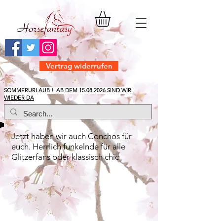
Vertrag widerrufen
​SOMMERURLAUB ! AB DEM
15.08.2026
SIND WIR
WIEDER DA
Jetzt haben wir auch Conchos für
euch. Herrlich funkelnde für alle
Glitzerfans oder klassisch chic