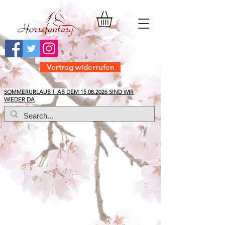
Vertrag widerrufen
​SOMMERURLAUB ! AB DEM
15.08.2026
SIND WIR
WIEDER DA