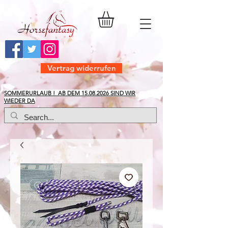
Vertrag widerrufen
​SOMMERURLAUB ! AB DEM
15.08.2026
SIND WIR
WIEDER DA