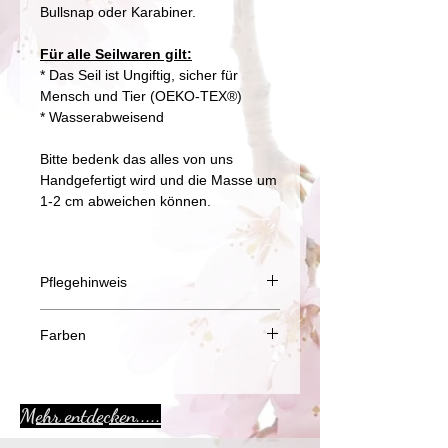
Bullsnap oder Karabiner.
Für alle Seilwaren gilt:
* Das Seil ist Ungiftig, sicher für
Mensch und Tier (OEKO-TEX®)
* Wasserabweisend
Bitte bedenk das alles von uns
Handgefertigt wird und die Masse um
1-2 cm abweichen können.
Pflegehinweis
Alle unsere Seilproduckte können in
Farben
der Waschmaschiene (30 °C ) oder
natürlich von Hand gewaschen
Bitte beachtet das es
werden.
Chargenabhängig von Seiten des
Leder und Metallteile sollten nach
Mehr entdecken.....
Herstellers
möglichkeit entfernt werden. Geht
bei Mischfarben - insbesonder:
das nicht können sie zum schutz der