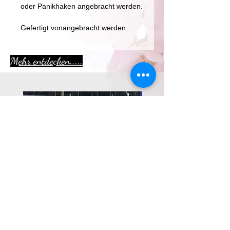
oder Panikhaken angebracht werden.
Gefertigt vonangebracht werden.
Mehr entdecken.....
Aktion
Bitless Bridle
Halsring Goldbraun