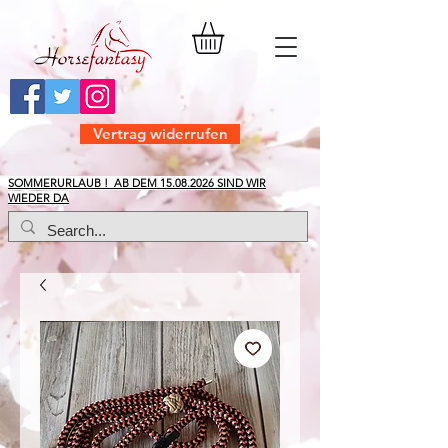
Vertrag widerrufen
​SOMMERURLAUB ! AB DEM
15.08.2026
SIND WIR
WIEDER DA