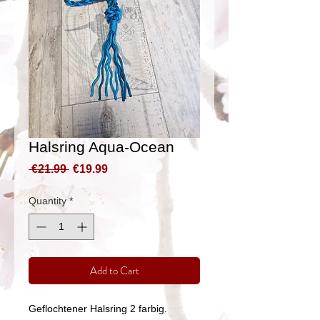
Halsring Aqua-Ocean
Regular
Sale
 €21.99 
€19.99
Price
Price
Quantity
*
Add to Cart
Geflochtener Halsring 2 farbig.