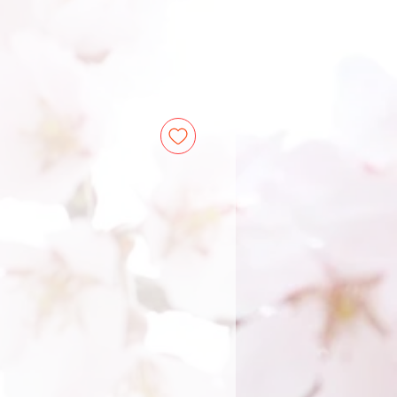
le
ce