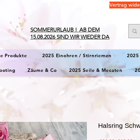
Vertrag wide
​SOMMERURLAUB ! AB DEM
15.08.2026 SIND WIR WIEDER DA
ge Produkte
2025 Einohren / Stirnriemen
2025
ooting
Zäume & Co
2025 Seile & Mecaten
2
Halsring Sch