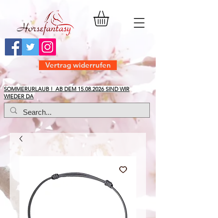
Vertrag widerrufen
​SOMMERURLAUB ! AB DEM
15.08.2026
SIND WIR
WIEDER DA