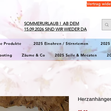
Vertrag wide
​SOMMERURLAUB ! AB DEM
15.09.2026 SIND WIR WIEDER DA
ge Produkte
2025 Einohren / Stirnriemen
2025
ooting
Zäume & Co
2025 Seile & Mecaten
2
Herzanhänge