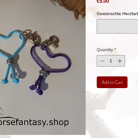
Price
€5.00
Gewünschte Herzfarbe
Quantity
*
Add to Cart