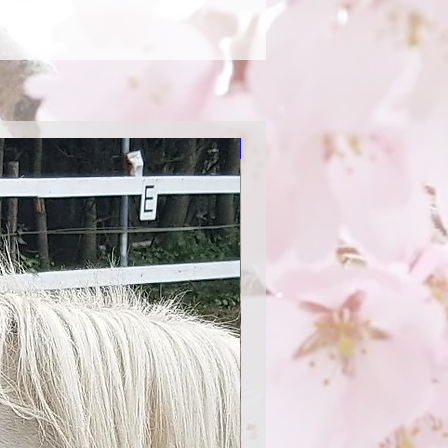
 beruhigende Wirkung für Pferd
gt. Der weiche und rhythmische
ft Ablenkungen zu eliminieren, die
en könnten, während zur gleichen
g und Rhythmus helfen soll, dass
nem gleichmäßigen und konstanten
Gangart bewegt. Dieser Rhythmus
Aktion
 helfen, besser in die Bewegung
n zu finden. Rhythm Beads sind ein
es Zubehör für sämtliche Sparten
irzensik, Handpferdetraining,