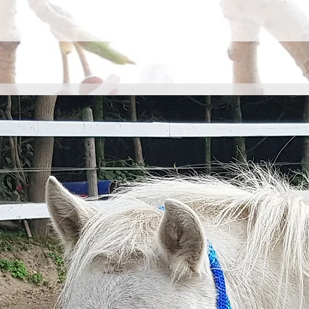
Beads wird eine sehr
und Reiter nachgesa
Klang der Glocken hil
das Pferd erschreck
Zeit der weiche Klan
das Pferd sich in ei
Takt während einer 
soll auch dem Reiter
seines Pferdes hinei
schönes und nützlich
wie Wanderreitten, Z
Bodenarbeit, etc.