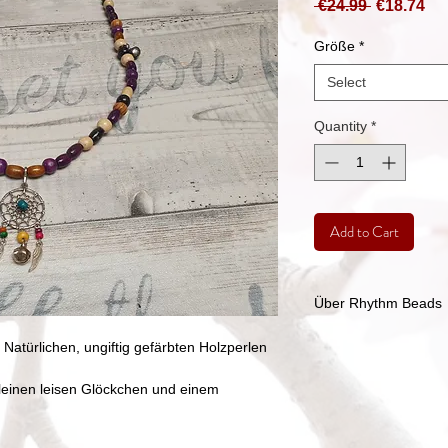
Regular
Sa
 €24.99 
€18.74
Price
Pri
Größe
*
Select
Quantity
*
Add to Cart
Über Rhythm Beads
Rhythm Beads
türlichen, ungiftig gefärbten Holzperlen
In früheren Zeiten 
Verzierungen das Pfe
einen leisen Glöckchen und einem
Gefahren ( z.B. durch
verbindet. Rhythm Be
anzusehende, bunte 