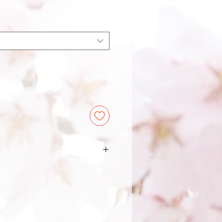
le
ce
wurde angenommen, dass diese
rd und seinen Reiter sicher durch
 Nebel) bringen, und als Einheit
ads sind mehr als nur eine schön
Halskette für das Pferd! Rhythm