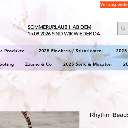
Vertrag wide
​SOMMERURLAUB ! AB DEM
15.08.2026 SIND WIR WIEDER DA
ge Produkte
2025 Einohren / Stirnriemen
2025
ooting
Zäume & Co
2025 Seile & Mecaten
2
Rhythm Beads 