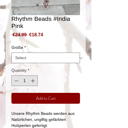
Rhythm Beads #India
Pink
Regular
Sale
 €24.99 
€18.74
Price
Price
Größe
*
Quantity
*
Add to Cart
Unsere Rhythm Beads werden aus
Natürlichen, ungiftig gefärbten
Holzperlen gefertigt.