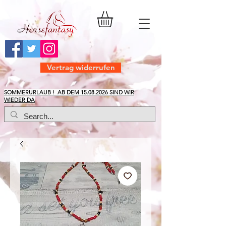
Vertrag widerrufen
​SOMMERURLAUB ! AB DEM
15.08.2026
SIND WIR
WIEDER DA