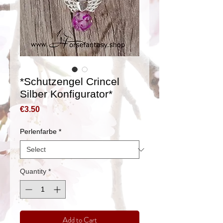
*Schutzengel Crincel
Silber Konfigurator*
Price
€3.50
Perlenfarbe
*
Quantity
*
Add to Cart