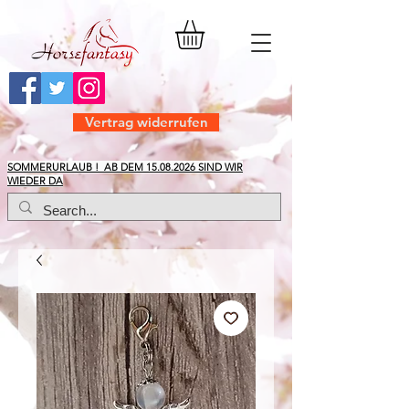
Vertrag widerrufen
​SOMMERURLAUB ! AB DEM
15.08.2026
SIND WIR
WIEDER DA