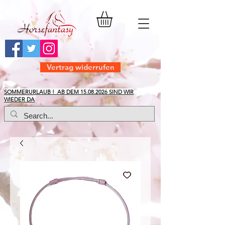
Vertrag widerrufen
​SOMMERURLAUB ! AB DEM
15.08.2026
SIND WIR
WIEDER DA