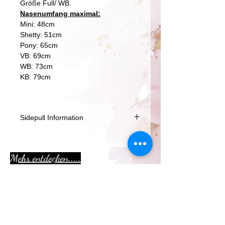
Größe Full/ WB.
Nasenumfang maximal:
Mini: 48cm
Shetty: 51cm
Pony: 65cm
VB: 69cm
WB: 73cm
KB: 79cm
Sidepull Information
Unsere Leder Sidepull Nasenriemen
werden aus hochwertigem rein
Mehr entdecken.....
Pflanzlich gegerbten Rindsleder
gefertig. Vom Blankleder bis zum
fertigen Produckt wird alles in unserer
kleinen Manufaktur in vielen schritten
Aktion
liebevoll von Hand gefertigt.