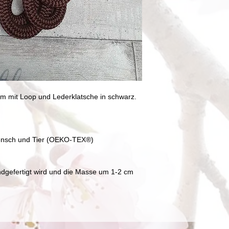
Girlyblue zu Farbabw
ziehen und mit eine
Zusammensetzung k
Lederteile sollten n
erscheinungsbild leic
Nicht in den Wäschet
Die Bilder der Farbta
Farben, werden aber
erneuert.
0m mit Loop und Lederklatsche in schwarz.
r Mensch und Tier (OEKO-TEX®)
ndgefertigt wird und die Masse um 1-2 cm