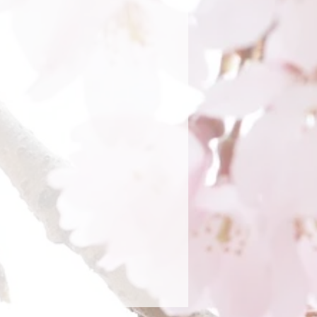
eichungen in der
m Gummi befestigen.
ommen kann die das
ach dem Trocknen gefettet werden.
ht ändern.
rockner!
fel geben eine übersicht der
 NICHT mit jeder neuen Lieferung