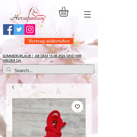
Vertrag widerrufen
​SOMMERURLAUB ! AB DEM
15.08.2026
SIND WIR
WIEDER DA