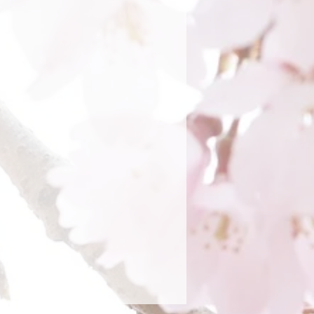
eichungen in der
m Gummi befestigen.
ommen kann die das
ach dem Trocknen gefettet werden.
ht ändern.
rockner!
fel geben eine übersicht der
 NICHT mit jeder neuen Lieferung