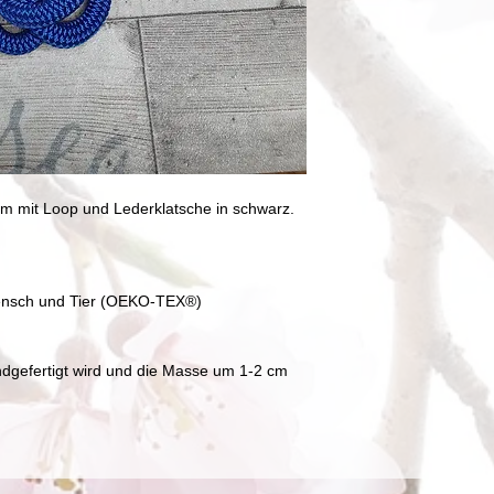
Girlyblue zu Farbabw
ziehen und mit eine
Zusammensetzung k
Lederteile sollten n
erscheinungsbild leic
Nicht in den Wäschet
Die Bilder der Farbta
Farben, werden aber
erneuert.
0m mit Loop und Lederklatsche in schwarz.
r Mensch und Tier (OEKO-TEX®)
ndgefertigt wird und die Masse um 1-2 cm